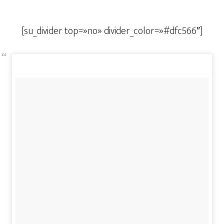
[su_divider top=»no» divider_color=»#dfc566″]