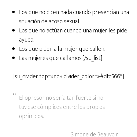
Los que no dicen nada cuando presencian una
situación de acoso sexual.
Los que no actúan cuando una mujer les pide
ayuda.
Los que piden a la mujer que callen.
Las mujeres que callamos.[/su_list]
[su_divider top=»no» divider_color=»#dfc566″]
El opresor no sería tan fuerte si no
tuviese cómplices entre los propios
oprimidos.
Simone de Beauvoir