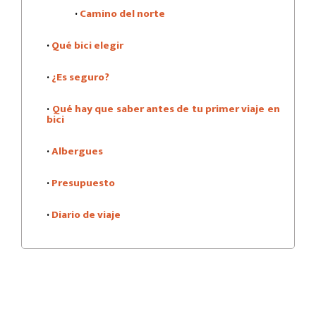
·
Camino del norte
·
Qué bici elegir
·
¿Es seguro?
·
Qué hay que saber antes de tu primer viaje en
bici
·
Albergues
·
Presupuesto
·
Diario de viaje