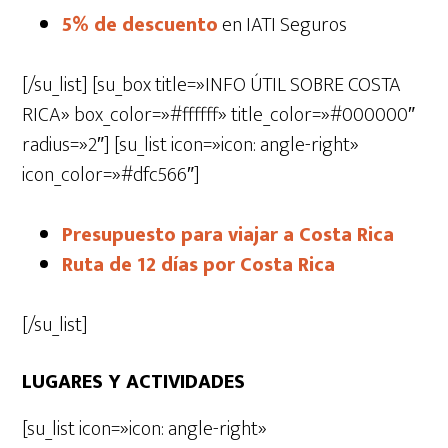
5% de descuento
en IATI Seguros
[/su_list] [su_box title=»INFO ÚTIL SOBRE COSTA
RICA» box_color=»#ffffff» title_color=»#000000″
radius=»2″] [su_list icon=»icon: angle-right»
icon_color=»#dfc566″]
Presupuesto para viajar a Costa Rica
Ruta de 12 días por Costa Rica
[/su_list]
LUGARES Y ACTIVIDADES
[su_list icon=»icon: angle-right»