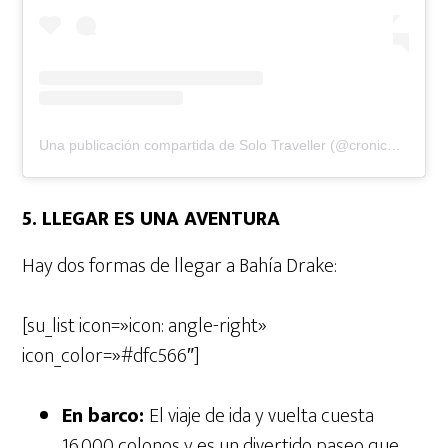
Una publicación compartida de Solo Traveller (@cronicasdeunargonauta)
5. LLEGAR ES UNA AVENTURA
Hay dos formas de llegar a Bahía Drake:
[su_list icon=»icon: angle-right»
icon_color=»#dfc566″]
En barco:
El viaje de ida y vuelta cuesta
16.000 colonos y es un divertido paseo que