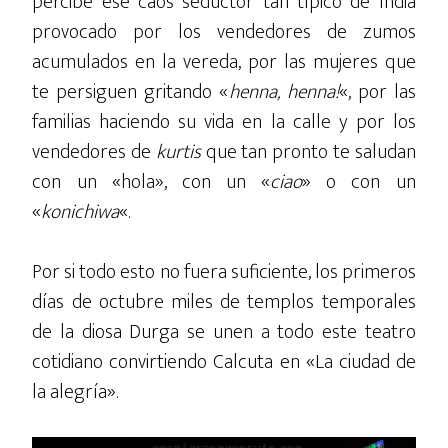
percibe ese caos seductor tan típico de India
provocado por los vendedores de zumos
acumulados en la vereda, por las mujeres que
te persiguen gritando «
henna, henna!
«, por las
familias haciendo su vida en la calle y por los
vendedores de
kurtis
que tan pronto te saludan
con un «hola», con un «
ciao
» o con un
«
konichiwa
«.
Por si todo esto no fuera suficiente, los primeros
días de octubre miles de templos temporales
de la diosa Durga se unen a todo este teatro
cotidiano convirtiendo Calcuta en «La ciudad de
la alegría».